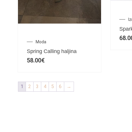
I
Spark
68.0
Moda
Spring Calling haljina
58.00
€
1
2
3
4
5
6
→