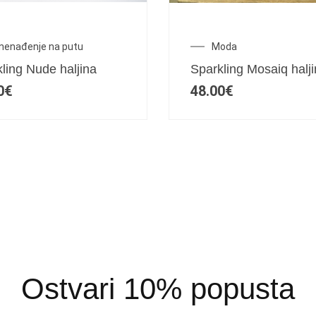
znenađenje na putu
Moda
ling Nude haljina
Sparkling Mosaiq halj
0
€
48.00
€
Ostvari 10% popusta