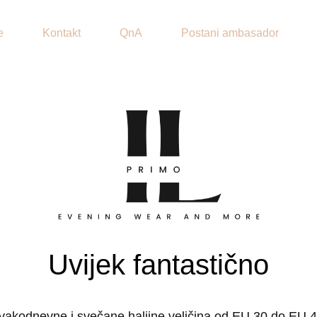
e
Kontakt
QnA
Postani ambasador
Uvijek fantastično
vakodnevne i svečane haljine veličina od EU 30 do EU 4