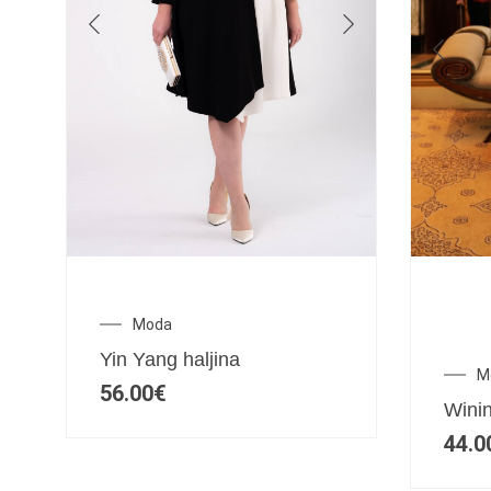
Moda
Yin Yang haljina
M
56.00
€
Winin
44.0