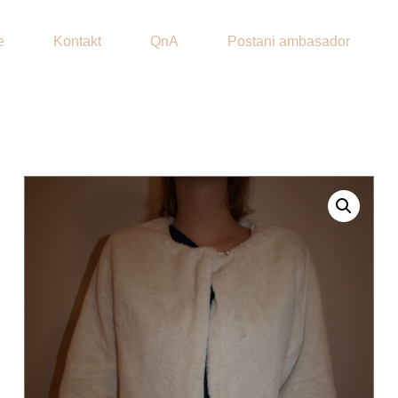
e
Kontakt
QnA
Postani ambasador