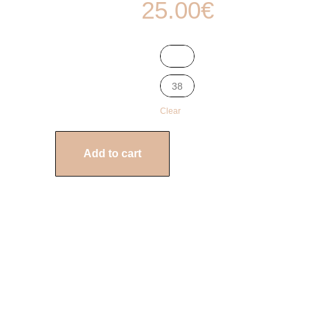
25.00
€
38
Clear
Add to cart