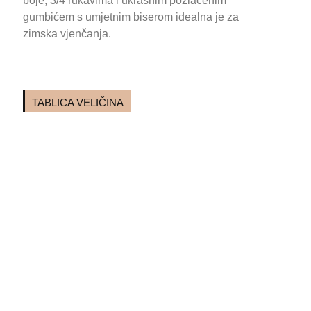
boje, 3/4 rukavima i ukrasnim pozlaćenim
gumbićem s umjetnim biserom idealna je za
zimska vjenčanja.
TABLICA VELIČINA