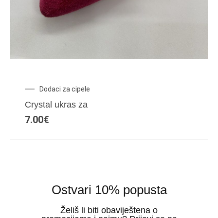
Dodaci za cipele
Crystal ukras za
7.00
€
Ostvari 10% popusta
Želiš li biti obaviještena o