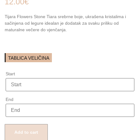
12.00
€
Tijara Flowers Stone Tiara srebrne boje, ukrašena kristalima i
sačinjena od legure idealan je dodatak za svaku priliku od
maturalne večere do vjenčanja.
TABLICA VELIČINA
Start
Start
kolovoz
2026
End
pon
uto
sri
čet
pet
sub
ned
End
kolovoz
27
28
29
30
31
1
2
2026
Add to cart
3
4
5
6
7
8
9
pon
uto
sri
čet
pet
sub
ned