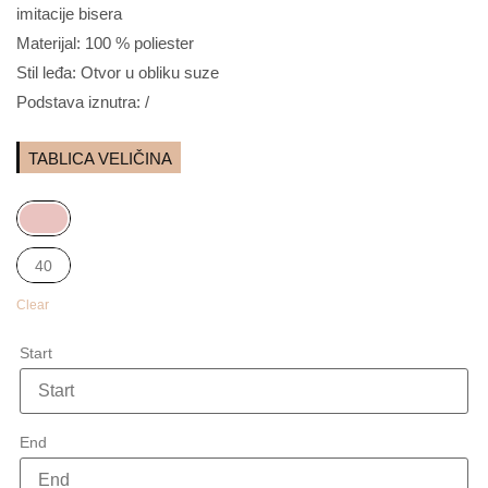
imitacije bisera
Materijal: 100 % poliester
Stil leđa: Otvor u obliku suze
Podstava iznutra: /
TABLICA VELIČINA
40
Clear
Start
Start
kolovoz
2026
End