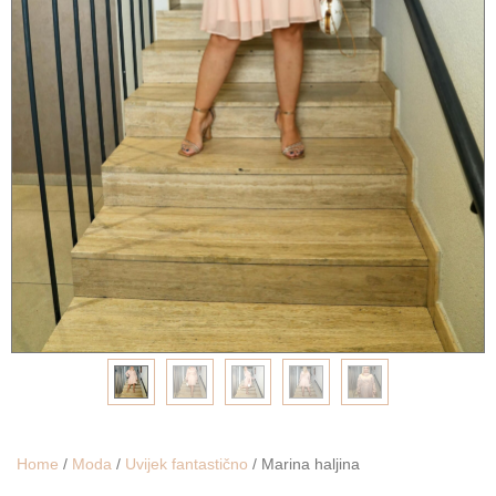
Home
/
Moda
/
Uvijek fantastično
/ Marina haljina