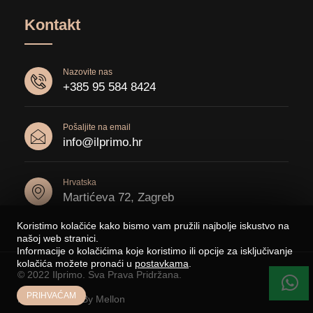
Kontakt
Nazovite nas
+385 95 584 8424
Pošaljite na email
info@ilprimo.hr
Hrvatska
Martićeva 72, Zagreb
Koristimo kolačiće kako bismo vam pružili najbolje iskustvo na
našoj web stranici.
Informacije o kolačićima koje koristimo ili opcije za isključivanje
kolačića možete pronaći u
postavkama
.
© 2022 Ilprimo. Sva Prava Pridržana.
PRIHVAĆAM
Made With
By Mellon