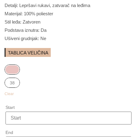
Detalji: Lepršavi rukavi, zatvarač na leđima
Materijal: 100% poliester
Stil leđa: Zatvoren
Podstava iznutra: Da
Ušiveni grudnjak: Ne
TABLICA VELIČINA
38
Clear
Start
Start
kolovoz
2026
End