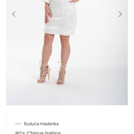
Buduća mladenka
80’s Chique haljina