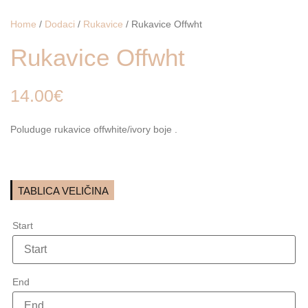
Home
/
Dodaci
/
Rukavice
/ Rukavice Offwht
Rukavice Offwht
14.00
€
Poluduge rukavice offwhite/ivory boje .
TABLICA VELIČINA
Start
Start
kolovoz
2026
End