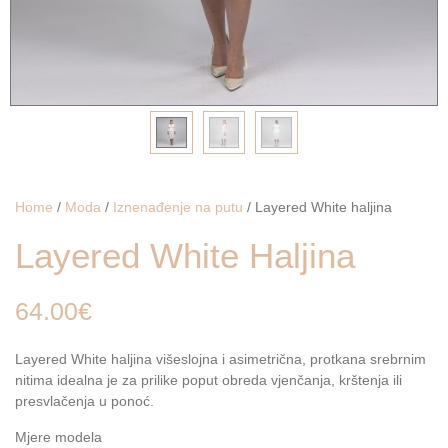
Home
/
Moda
/
Iznenađenje na putu
/ Layered White haljina
Layered White Haljina
64.00
€
Layered White haljina višeslojna i asimetrična, protkana srebrnim
nitima idealna je za prilike poput obreda vjenčanja, krštenja ili
presvlačenja u ponoć.
Mjere modela